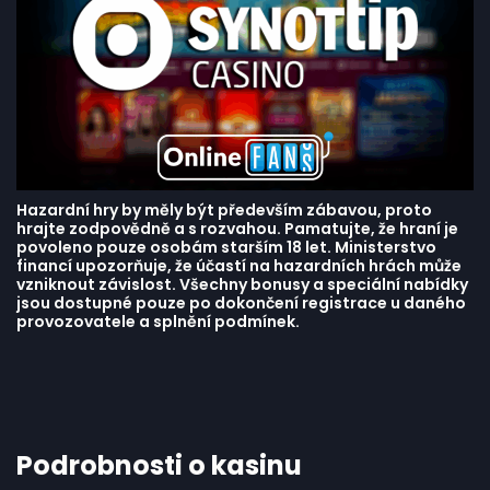
Hazardní hry by měly být především zábavou, proto
hrajte zodpovědně a s rozvahou. Pamatujte, že hraní je
povoleno pouze osobám starším 18 let. Ministerstvo
financí upozorňuje, že účastí na hazardních hrách může
vzniknout závislost. Všechny bonusy a speciální nabídky
jsou dostupné pouze po dokončení registrace u daného
provozovatele a splnění podmínek.
Podrobnosti o kasinu