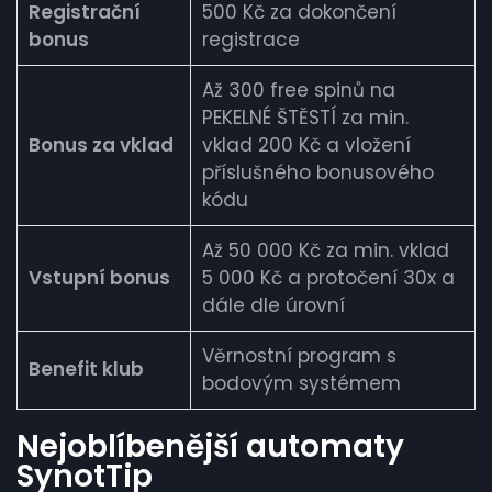
Registrační
500 Kč za dokončení
bonus
registrace
Až 300 free spinů na
PEKELNÉ ŠTĚSTÍ za min.
Bonus za vklad
vklad 200 Kč a vložení
příslušného bonusového
kódu
Až 50 000 Kč za min. vklad
Vstupní bonus
5 000 Kč a protočení 30x a
dále dle úrovní
Věrnostní program s
Benefit klub
bodovým systémem
Nejoblíbenější automaty
SynotTip