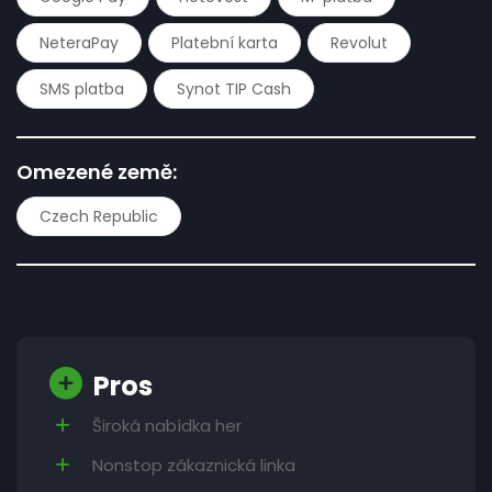
NeteraPay
Platební karta
Revolut
SMS platba
Synot TIP Cash
Omezené země:
Czech Republic
Pros
Široká nabídka her
Nonstop zákaznická linka