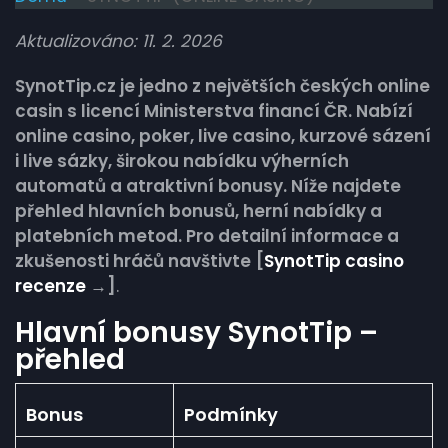
Aktualizováno: 11. 2. 2026
SynotTip.cz je jedno z největších českých online
casin s licencí Ministerstva financí ČR. Nabízí
online casino, poker, live casino, kurzové sázení
i live sázky, širokou nabídku výherních
automatů a atraktivní bonusy. Níže najdete
přehled hlavních bonusů, herní nabídky a
platebních metod. Pro detailní informace a
zkušenosti hráčů navštivte
[
SynotTip casino
recenze
→]
.
Hlavní bonusy SynotTip –
přehled
Bonus
Podmínky