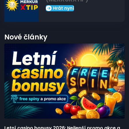
Hrát nyní
Nové články
Letní casino bonusy 2026: Nejlepší promo akce a