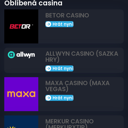
Oblíbená casina
BETOR CASINO
Hrát nyní
ALLWYN CASINO (SAZKA
HRY)
Hrát nyní
MAXA CASINO (MAXA
VEGAS)
Hrát nyní
MERKUR CASINO
(MERKURXTIP)