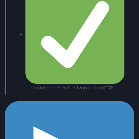
Licencováno Ministerstvem financí ČR