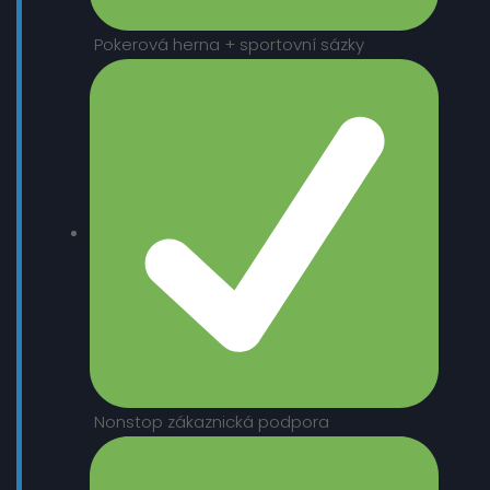
Pokerová herna + sportovní sázky
Nonstop zákaznická podpora