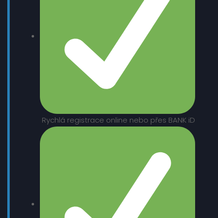
Rychlá registrace online nebo přes BANK iD