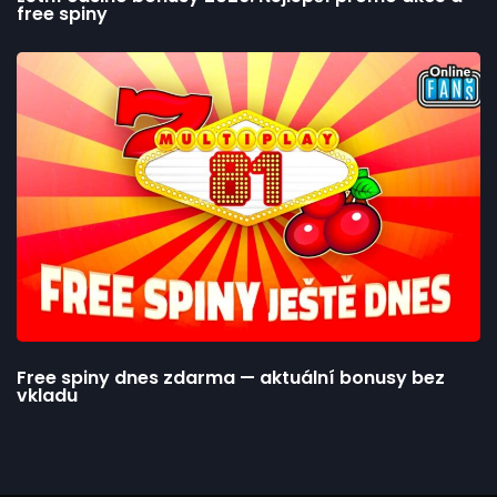
free spiny
Free spiny dnes zdarma — aktuální bonusy bez
vkladu