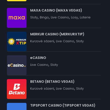
MAXA CASINO (MAXA VEGAS)
,
,
,
,
Sloty
Bingo
Live Casino
Losy
Loterie
MERKUR CASINO (MERKURXTIP)
,
,
Kurzové sázení
Live Casino
Sloty
eCASINO
,
Live Casino
Sloty
BETANO (BETANO VEGAS)
,
,
Kurzové sázení
Live Casino
Sloty
TIPSPORT CASINO (TIPSPORT VEGAS)