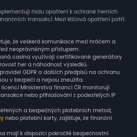
mplementují řadu opatření k ochraně herních
nančních transakcí. Mezi klíčová opatření patří:
jišťuje, že veškerá komunikace mezi hráčem a
řed neoprávněným přístupem.
aná casina využívají certifikované generátory
férovost her a náhodnost výsledků.
pravidel GDPR a dalších předpisů na ochranu
sou v bezpečí a nejsou zneužita.
licencí Ministerstva financí ČR monitorují
transakce nebo přihlašování z podezřelých IP
věřených a bezpečných platebních metod,
ky
nebo platební karty, zajišťuje, že finanční
a mají k dispozici pokročilé bezpečnostní