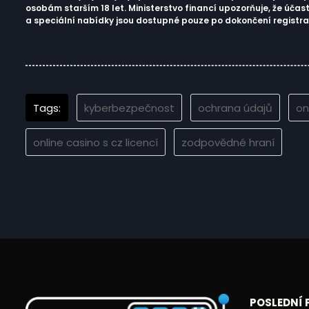
osobám starším 18 let. Ministerstvo financí upozorňuje, že úča
a speciální nabídky jsou dostupné pouze po dokončení registr
Tags:
kyberbezpečnost
ochrana údajů
on
online casino s cz licencí
zodpovědné hraní
POSLEDNÍ 