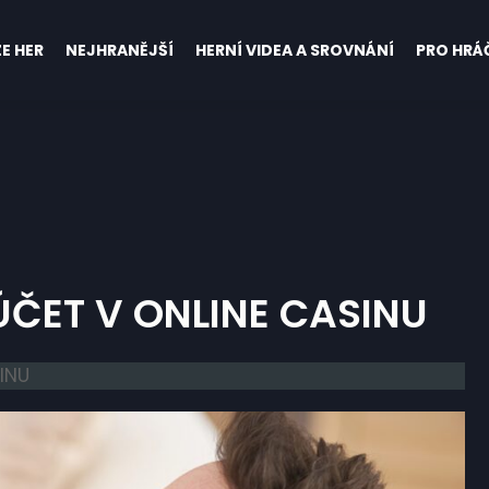
E HER
NEJHRANĚJŠÍ
HERNÍ VIDEA A SROVNÁNÍ
PRO HRÁ
ÚČET V ONLINE CASINU
INU