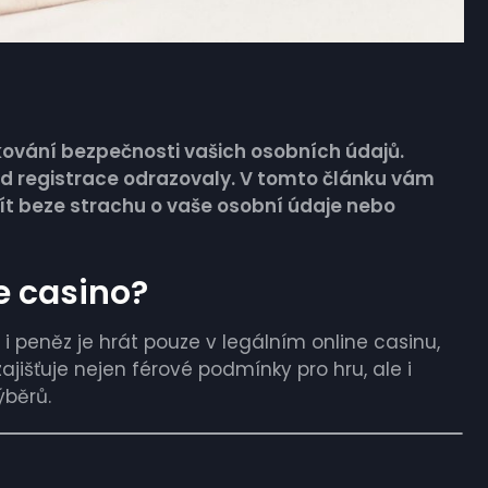
kování bezpečnosti vašich osobních údajů.
d registrace odrazovaly. V tomto článku vám
žít beze strachu o vaše osobní údaje nebo
e casino?
 peněz je hrát pouze v legálním online casinu,
zajišťuje nejen férové podmínky pro hru, ale i
ýběrů.