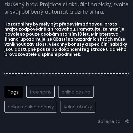
zkušený hráč. Projděte si aktuální nabídky, zvolte
si svůj oblíbený automat a užijte si hru.
Hazardní hry by měly být především zábavou, proto
hrajte zodpovědně a s rozvahou. Pamatujte, že hraní je
povoleno pouze osobám starším 18 let. Ministerstvo
financí upozorňuje, že účastí na hazardních hrách může
vzniknout závislost. Všechny bonusy a speciální nabídky
jsou dostupné pouze po dokončení registrace u daného
provozovatele a splnění podmínek.
Tags:
free spiny
online casina
online casino bonusy
volné otočky
Sdílejte to