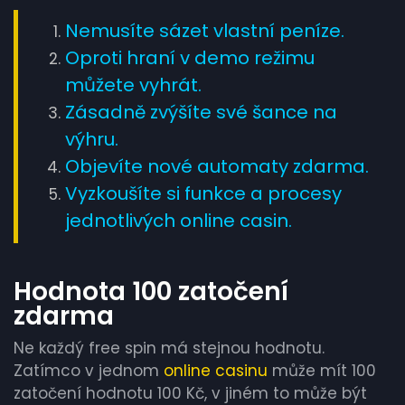
Nemusíte sázet vlastní peníze.
Oproti hraní v demo režimu
můžete vyhrát.
Zásadně zvýšíte své šance na
výhru.
Objevíte nové automaty zdarma.
Vyzkoušíte si funkce a procesy
jednotlivých online casin.
Hodnota 100 zatočení
zdarma
Ne každý free spin má stejnou hodnotu.
Zatímco v jednom
online casinu
může mít 100
zatočení hodnotu 100 Kč, v jiném to může být