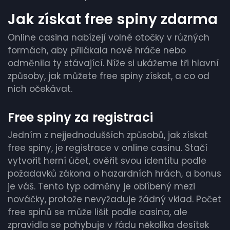
Jak získat free spiny zdarma
Online casina nabízejí volné otočky v různých
formách, aby přilákala nové hráče nebo
odměnila ty stávající. Níže si ukážeme tři hlavní
způsoby, jak můžete free spiny získat, a co od
nich očekávat.
Free spiny za registraci
Jedním z nejjednodušších způsobů, jak získat
free spiny, je registrace v online casinu. Stačí
vytvořit herní účet, ověřit svou identitu podle
požadavků zákona o hazardních hrách, a bonus
je váš. Tento typ odměny je oblíbený mezi
nováčky, protože nevyžaduje žádný vklad. Počet
free spinů se může lišit podle casina, ale
zpravidla se pohybuje v řádu několika desítek