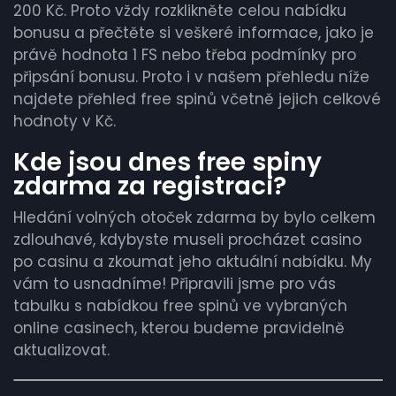
200 Kč. Proto vždy rozklikněte celou nabídku
bonusu a přečtěte si veškeré informace, jako je
právě hodnota 1 FS nebo třeba podmínky pro
připsání bonusu. Proto i v našem přehledu níže
najdete přehled free spinů včetně jejich celkové
hodnoty v Kč.
Kde jsou dnes free spiny
zdarma za registraci?
Hledání volných otoček zdarma by bylo celkem
zdlouhavé, kdybyste museli procházet casino
po casinu a zkoumat jeho aktuální nabídku. My
vám to usnadníme! Připravili jsme pro vás
tabulku s nabídkou free spinů ve vybraných
online casinech, kterou budeme pravidelně
aktualizovat.