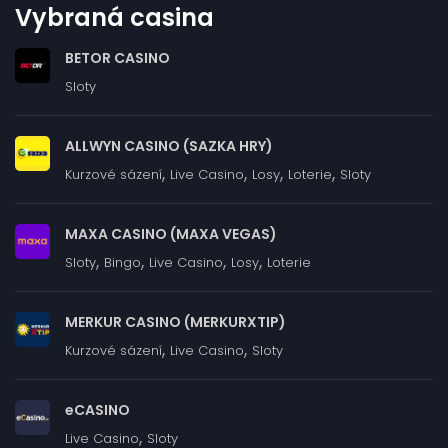
Vybraná casina
BETOR CASINO
Sloty
ALLWYN CASINO (SAZKA HRY)
,
,
,
,
Kurzové sázení
Live Casino
Losy
Loterie
Sloty
MAXA CASINO (MAXA VEGAS)
,
,
,
,
Sloty
Bingo
Live Casino
Losy
Loterie
MERKUR CASINO (MERKURXTIP)
,
,
Kurzové sázení
Live Casino
Sloty
eCASINO
,
Live Casino
Sloty