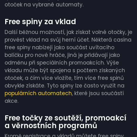
otoček na vybrané automaty.
Free spiny za vklad
Další běžnou možností, jak získat volné otočky, je
provést vklad na svůj herní účet. Některá casina
free spiny nabízejí jako součást uvítacího
balíčku pro nové hráče, jiná je přidávají jako
odměnu při speciálních promoakcích. Výše
vkladu může být spojena s počtem získaných
otoček, a čím více vložíte, tím více free spinů
obvykle získáte. Tyto spiny lze často využít na
populárních automatech
, které jsou součástí
akce.
Free točky ze soutěží, promoakcí
a věrnostních programů
Kromě registrace a vkladů můžete free spiny