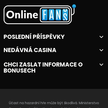
POSLEDNÍ PŘÍSPĚVKY
NEDÁVNÁ CASINA
CHCI ZASLAT INFORMACE O
BONUSECH
Účast na hazardní hře může být škodlivá. Ministerstvo