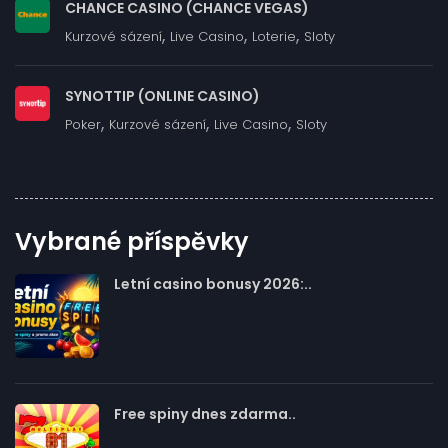
CHANCE CASINO (CHANCE VEGAS)
,
,
,
Kurzové sázení
Live Casino
Loterie
Sloty
SYNOTTIP (ONLINE CASINO)
,
,
,
Poker
Kurzové sázení
Live Casino
Sloty
Vybrané příspěvky
Letní casino bonusy 2026:..
Free spiny dnes zdarma..