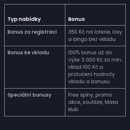
Typ nabídky
Bonus
Bonus za registraci
350 Kč na loterie, losy
a bingo bez vkladu
Bonus ke vkladu
100% bonus až do
výše 3 000 Kč za min.
vklad 100 Kč a
protočení hodnoty
vkladu a bonusu
Speciální bonusy
Free spiny, promo
akce, soutěže, Maxa
klub