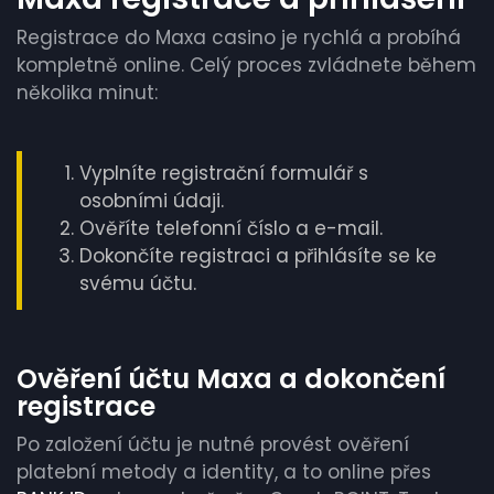
Registrace do Maxa casino je rychlá a probíhá
kompletně online. Celý proces zvládnete během
několika minut:
Vyplníte registrační formulář s
osobními údaji.
Ověříte telefonní číslo a e-mail.
Dokončíte registraci a přihlásíte se ke
svému účtu.
Ověření účtu Maxa a dokončení
registrace
Po založení účtu je nutné provést ověření
platební metody a identity, a to online přes