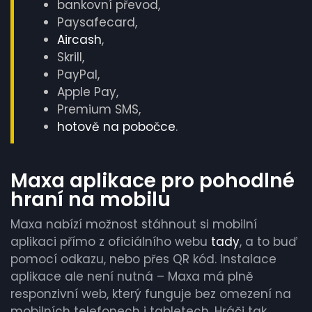
bankovní převod,
Paysafecard,
Aircash
,
Skrill,
PayPal,
Apple Pay,
Premium SMS,
hotově na pobočce
.
Maxa aplikace pro pohodlné
hraní na mobilu
Maxa nabízí možnost stáhnout si mobilní
aplikaci přímo z oficiálního webu
tady
, a to buď
pomocí odkazu, nebo přes QR kód. Instalace
aplikace ale není nutná – Maxa má plně
responzivní web, který funguje bez omezení na
mobilních telefonech i tabletech. Hráči tak