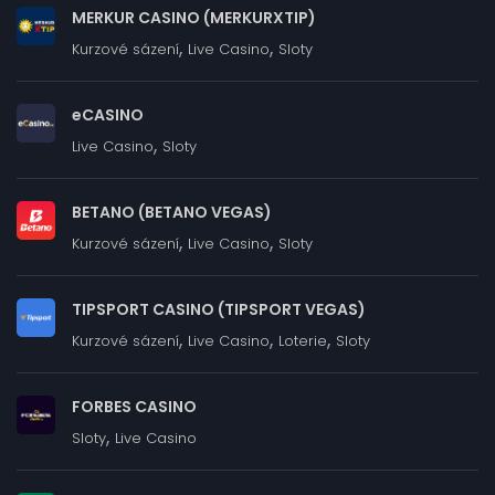
MERKUR CASINO (MERKURXTIP)
,
,
Kurzové sázení
Live Casino
Sloty
eCASINO
,
Live Casino
Sloty
BETANO (BETANO VEGAS)
,
,
Kurzové sázení
Live Casino
Sloty
TIPSPORT CASINO (TIPSPORT VEGAS)
,
,
,
Kurzové sázení
Live Casino
Loterie
Sloty
FORBES CASINO
,
Sloty
Live Casino