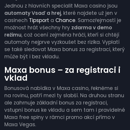
Jednou z hlavních specialit Maxa casino jsou
automaty Vsaď a hrej
, které najdete už jen v
casinech
Tipsport
a
Chance
. Samozřejmostí je
možnost hrát všechny hry
zdarma v demo
režimu
, což ocení zejména hráči, kteří si chtějí
automaty nejprve vyzkoušet bez rizika. Vyplatí
se také sledovat Maxa bonus za registraci, který
může být i bez vkladu.
Maxa bonus – za registraci i
vklad
Bonusová nabídka v Maxa casino, řekněme si
na rovinu, patří mezi ty slabší. Na druhou stranu
ale zahrnuje základní bonus za registraci,
vstupní bonus ke vkladu a sem tam i pravidelné
Maxa free spiny v rámci promo akcí přímo v
Maxa Vegas.