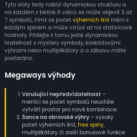
Tyto sloty tedy nabízí dynamickou strukturu a
na každém z běžně 6 válců se může objevit 2 až
7 symbolů, čímž se počet
výherních linií
mění s
každým spinem a může vzrůst až na statisícové
hodnoty. Přidejte k tomu ještě dynamickou
hratelnost s mystery symboly, kaskádovými
výhrami nebo multiplikátory a o zábavu máte
postaráno.
Megaways výhody
Vzrušující nepředvídatelnost
–
měnící se počet symbolů neustále
vytváří prostor pro nové kombinace.
Šance na obrovské výhry
– vysoký
počet výherních linií,
free spiny
,
multiplikátory či další bonusové funkce