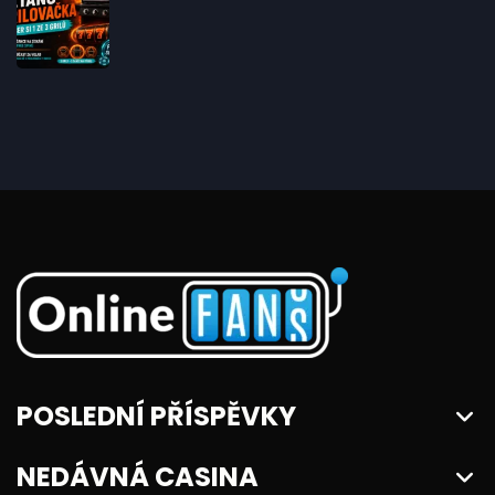
POSLEDNÍ PŘÍSPĚVKY
NEDÁVNÁ CASINA