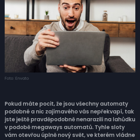
Foto: Envato
Pokud máte pocit, že jsou všechny automaty
podobné a nic zajímavého vás nepřekvapí, tak
jste ještě pravděpodobně nenarazili na lahůdku
v podobě megaways automatů. Tyhle sloty
vám otevřou úplně nový svět, ve kterém vládne