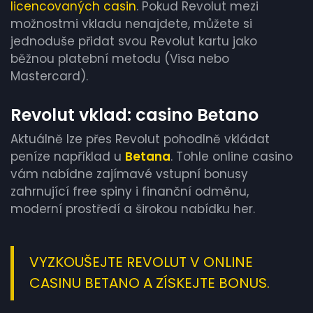
licencovaných casin
. Pokud Revolut mezi
možnostmi vkladu nenajdete, můžete si
jednoduše přidat svou Revolut kartu jako
běžnou platební metodu (Visa nebo
Mastercard).
Revolut vklad: casino Betano
Aktuálně lze přes Revolut pohodlně vkládat
peníze například u
Betana
. Tohle online casino
vám nabídne zajímavé vstupní bonusy
zahrnující free spiny i finanční odměnu,
moderní prostředí a širokou nabídku her.
VYZKOUŠEJTE REVOLUT V ONLINE
CASINU BETANO A ZÍSKEJTE BONUS.