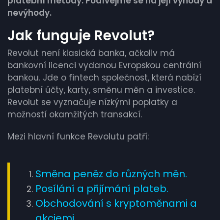
platební metody. Podívejme se na její výhody a
nevýhody.
Jak funguje Revolut?
Revolut není klasická banka, ačkoliv má
bankovní licenci vydanou Evropskou centrální
bankou. Jde o fintech společnost, která nabízí
platební účty, karty, směnu měn a investice.
Revolut se vyznačuje nízkými poplatky a
možností okamžitých transakcí.
Mezi hlavní funkce Revolutu patří:
Směna peněz do různých měn.
Posílání a přijímání plateb.
Obchodování s kryptoměnami a
akciemi.