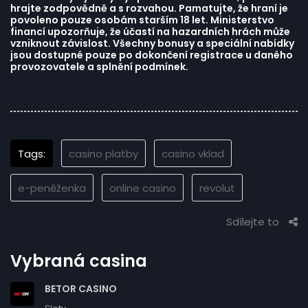
hrajte zodpovědně a s rozvahou. Pamatujte, že hraní je
povoleno pouze osobám starším 18 let. Ministerstvo
financí upozorňuje, že účastí na hazardních hrách může
vzniknout závislost. Všechny bonusy a speciální nabídky
jsou dostupné pouze po dokončení registrace u daného
provozovatele a splnění podmínek.
Tags:
casino platby
casino vklad
e-peněženka
online casino
revolut
Sdílejte to
Vybraná casina
BETOR CASINO