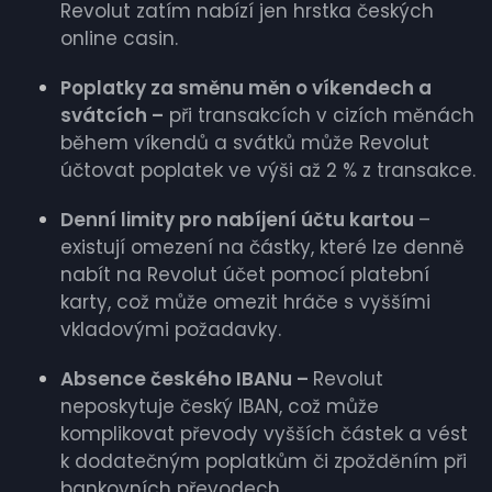
Revolut zatím nabízí jen hrstka českých
online casin.
Poplatky za směnu měn o víkendech a
svátcích –
při transakcích v cizích měnách
během víkendů a svátků může Revolut
účtovat poplatek ve výši až 2 % z transakce.
Denní limity pro nabíjení účtu kartou
–
existují omezení na částky, které lze denně
nabít na Revolut účet pomocí platební
karty, což může omezit hráče s vyššími
vkladovými požadavky.
Absence českého IBANu
–
Revolut
neposkytuje český IBAN, což může
komplikovat převody vyšších částek a vést
k dodatečným poplatkům či zpožděním při
bankovních převodech.