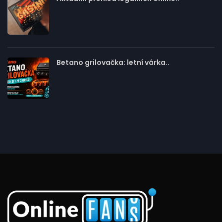
Betano grilovačka: letní várka..