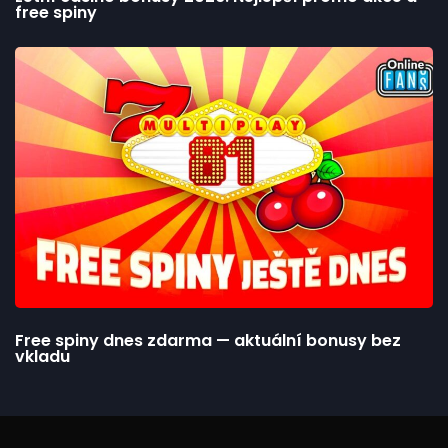
free spiny
Free spiny dnes zdarma — aktuální bonusy bez
vkladu