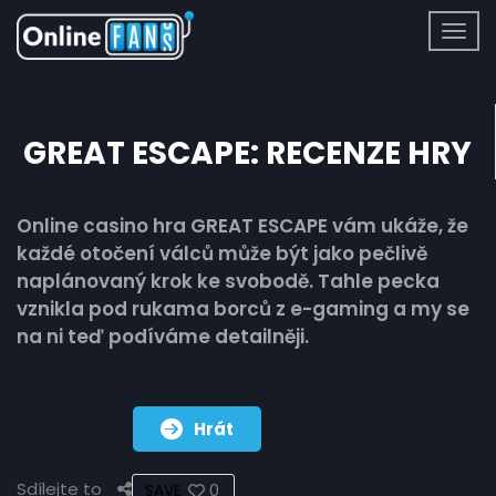
GREAT ESCAPE: RECENZE HRY
Online casino hra GREAT ESCAPE vám ukáže, že
každé otočení válců může být jako pečlivě
naplánovaný krok ke svobodě. Tahle pecka
vznikla pod rukama borců z e-gaming a my se
na ni teď podíváme detailněji.
Hrát
Sdílejte to
0