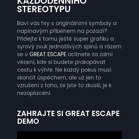
KAŽDODENNÍHO
STEREOTYPU
Baví vás hry s originálními symboly a
napínavým příběhem na pozadí?
Přidejte k tomu ještě super grafiku a
syrový zvuk jednotlivých spinů a rázem
se v
GREAT ESCAPE
ocitnete za zdmi
vězení, kde si budete prokopávat
cestu k výhře. Ne každý pokus musí
skončit úspěchem, ale už jen to
vzrušení z toho, že jste to zkusili, je k
nezaplacení.
ZAHRAJTE SI GREAT ESCAPE
DEMO