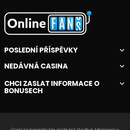
POSLEDNÍ PŘÍSPĚVKY
NEDÁVNÁ CASINA
CHCI ZASLAT INFORMACE O
BONUSECH
Účast na hazardní hře může být škodlivá. Ministerstvo