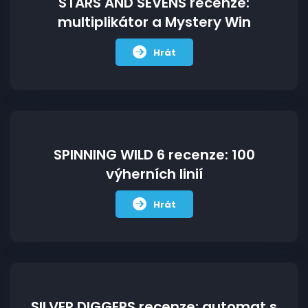
STARS AND SEVENS recenze:
multiplikátor a Mystery Win
Hrát
SPINNING WILD 6 recenze: 100
výherních linií
Hrát
SILVER DIGGERS recenze: automat s