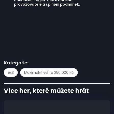
provozovatele a splnění podmínek.
Kategorie:
5x3
Maximální výhra 250 000 Kč
Více her, které můžete hrát