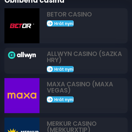
Oblíbená casina
BETOR CASINO
Hrát nyní
ALLWYN CASINO (SAZKA
HRY)
Hrát nyní
MAXA CASINO (MAXA
VEGAS)
Hrát nyní
MERKUR CASINO
(MERKURXTIP)