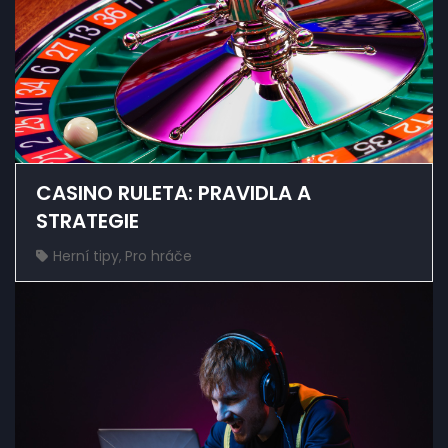
CASINO RULETA: PRAVIDLA A
STRATEGIE
Herní tipy
,
Pro hráče