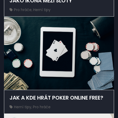
JAKO IKONA MEZI SLOTY
Pro hráče
,
Herní tipy
JAK A KDE HRÁT POKER ONLINE FREE?
Herní tipy
,
Pro hráče