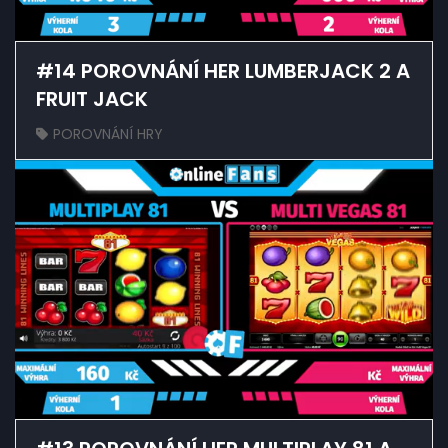
#14 POROVNÁNÍ HER LUMBERJACK 2 A
FRUIT JACK
POROVNÁNÍ HRY