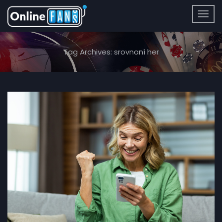
Tag Archives: srovnaní her