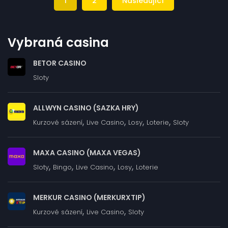
1
2
Následující
Vybraná casina
BETOR CASINO
Sloty
ALLWYN CASINO (SAZKA HRY)
,
,
,
,
Kurzové sázení
Live Casino
Losy
Loterie
Sloty
MAXA CASINO (MAXA VEGAS)
,
,
,
,
Sloty
Bingo
Live Casino
Losy
Loterie
MERKUR CASINO (MERKURXTIP)
,
,
Kurzové sázení
Live Casino
Sloty