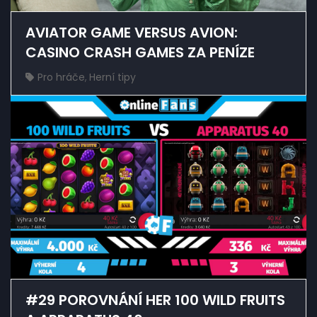
AVIATOR GAME VERSUS AVION:
CASINO CRASH GAMES ZA PENÍZE
Pro hráče
,
Herní tipy
#29 POROVNÁNÍ HER 100 WILD FRUITS