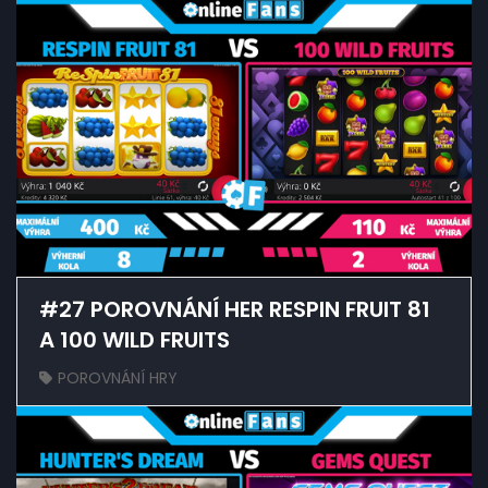
#27 POROVNÁNÍ HER RESPIN FRUIT 81
A 100 WILD FRUITS
POROVNÁNÍ HRY