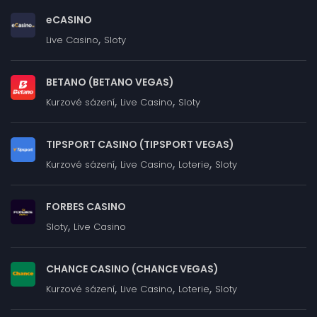
eCASINO
,
Live Casino
Sloty
BETANO (BETANO VEGAS)
,
,
Kurzové sázení
Live Casino
Sloty
TIPSPORT CASINO (TIPSPORT VEGAS)
,
,
,
Kurzové sázení
Live Casino
Loterie
Sloty
FORBES CASINO
,
Sloty
Live Casino
CHANCE CASINO (CHANCE VEGAS)
,
,
,
Kurzové sázení
Live Casino
Loterie
Sloty