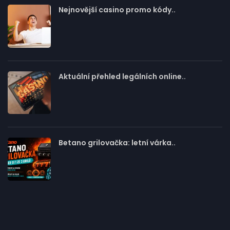
Nejnovější casino promo kódy..
Aktuální přehled legálních online..
Betano grilovačka: letní várka..