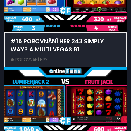
#15 POROVNÁNÍ HER 243 SIMPLY
WAYS A MULTI VEGAS 81
POROVNÁNÍ HRY