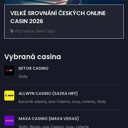
VELKÉ SROVNÁNÍ ČESKÝCH ONLINE
CASIN 2026
Pro hráče
,
Herní tipy
Vybraná casina
BETOR CASINO
Sloty
ALLWYN CASINO (SAZKA HRY)
,
,
,
,
Kurzové sázení
Live Casino
Losy
Loterie
Sloty
MAXA CASINO (MAXA VEGAS)
,
,
,
,
Sloty
Bingo
Live Casino
Losy
Loterie