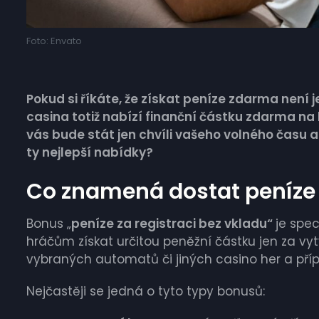
Foto: Envato
Pokud si říkáte, že získat peníze zdarma není 
casina totiž nabízí finanční částku zdarma na 
vás bude stát jen chvíli vašeho volného času a
ty nejlepší nabídky?
Co znamená dostat peníze z
Bonus „
peníze za registraci bez vkladu“
je spec
hráčům získat určitou peněžní částku jen za vyt
vybraných automatů či jiných casino her a pří
Nejčastěji se jedná o tyto typy bonusů: