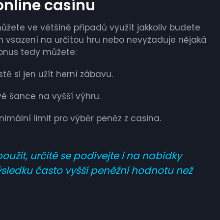
 online casinu
ůžete ve většině případů využít jakkoliv budete
ch vsazení na určitou hru nebo nevyžaduje nějaká
 bonus tedy můžete:
tě si jen užít herní zábavu.
své šance na vyšší výhru.
imální limit pro výběr peněz z casina.
užít, určitě se podívejte i na nabídky
 výsledku často vyšší peněžní hodnotu než