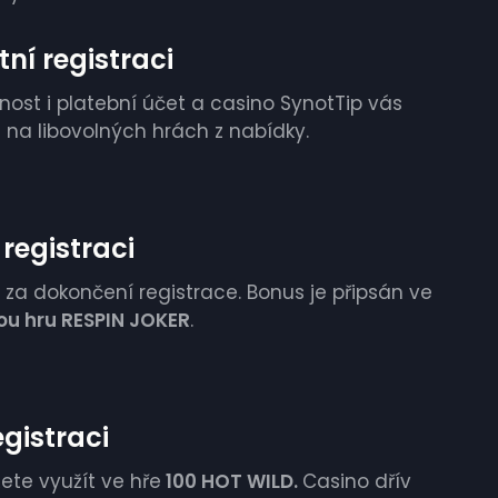
ní registraci
žnost i platební účet a casino SynotTip vás
t na libovolných hrách z nabídky.
registraci
 za dokončení registrace. Bonus je připsán ve
ou hru RESPIN JOKER
.
gistraci
žete využít ve hře
100 HOT WILD.
Casino dřív