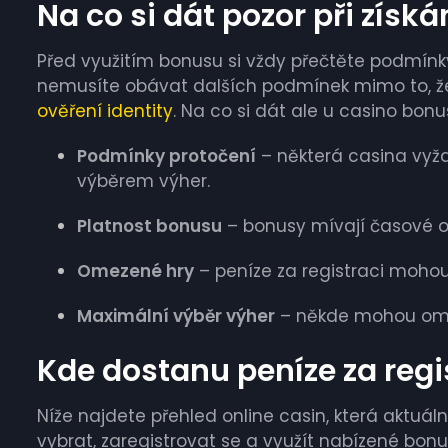
Na co si dát pozor při získá
Před využitím bonusu si vždy přečtěte podmínky
nemusíte obávat dalších podmínek mimo to, že 
ověření identity
. Na co si dát ale u casino bon
Podmínky protočení
– některá casina vyž
výběrem výher.
Platnost bonusu
– bonusy mívají časové om
Omezené hry
– peníze za registraci mohou 
Maximální výběr výher
– někde mohou omez
Kde dostanu peníze za regi
Níže najdete přehled online casin, která aktuál
vybrat, zaregistrovat se a využít nabízené bonu