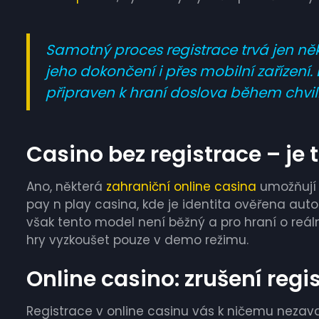
Samotný proces registrace trvá jen ně
jeho dokončení i přes mobilní zařízení.
připraven k hraní doslova během chvil
Casino bez registrace – je
Ano, některá
zahraniční online casina
umožňují h
pay n play casina, kde je identita ověřena aut
však tento model není běžný a pro hraní o reáln
hry vyzkoušet pouze v demo režimu.
Online casino: zrušení regi
Registrace v online casinu vás k ničemu nezava