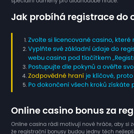
speciální odměny pro dlouhodobé hráče.
Jak probíhá registrace do 
Zvolte si licencované casino, které
Vyplňte své základní údaje do regi
webu casina pod tlačítkem „Regist
Postupujte dle pokynů a ověřte svoj
Zodpovědné hraní
je klíčové, proto
Po dokončení všech kroků získáte p
Online casino bonus za reg
Online casina rádi motivují nové hráče, aby si z
že registrační bonusy budou jedny těch nejlepš