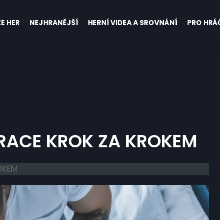
E HER
NEJHRANĚJŠÍ
HERNÍ VIDEA A SROVNÁNÍ
PRO HRÁ
TRACE KROK ZA KROKEM
OKEM