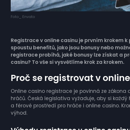
Foto_ Envato
Registrace v online casinu je prvním krokem 
spoustu benefitů, jako jsou bonusy nebo možn
registrace probíhá, jaké bonusy lze získat a p
casinu? To vše si vysvětlíme krok za krokem.
Proč se registrovat v onlin
Online casino registrace je povinná ze zákona o
hráčů. Česká legislativa vyžaduje, aby si každý 
a férové prostředí pro hráče i online casino. K
výhod.