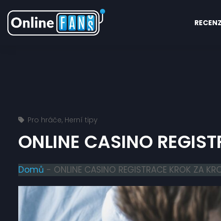
RECENZ
Pro hráče
,
Herní tipy
ONLINE CASINO REGIS
Domů
-
ONLINE CASINO REGISTRACE KROK ZA KR