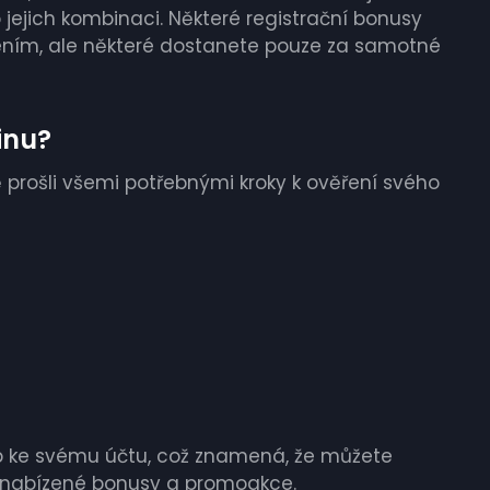
o jejich kombinaci. Některé registrační bonusy
ním, ale některé dostanete pouze za samotné
inu?
prošli všemi potřebnými kroky k ověření svého
up ke svému účtu, což znamená, že můžete
y nabízené bonusy a promoakce.