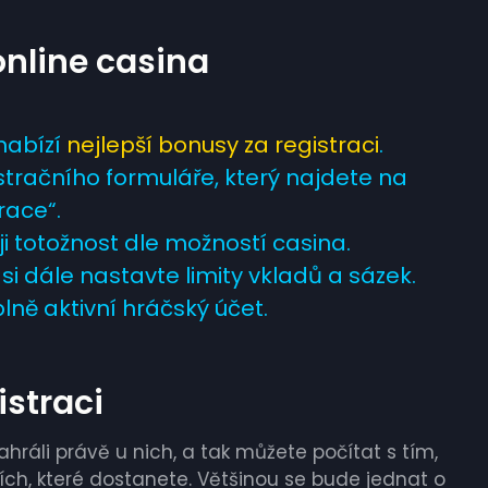
online casina
 nabízí
nejlepší bonusy za registraci
.
stračního formuláře, který najdete na
race“.
i totožnost dle možností casina.
 si dále nastavte limity vkladů a sázek.
lně aktivní hráčský účet.
istraci
ahráli právě u nich, a tak můžete počítat s tím,
ích, které dostanete. Většinou se bude jednat o