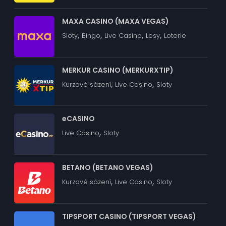
MAXA CASINO (MAXA VEGAS)
,
,
,
,
Sloty
Bingo
Live Casino
Losy
Loterie
MERKUR CASINO (MERKURXTIP)
,
,
Kurzové sázení
Live Casino
Sloty
eCASINO
,
Live Casino
Sloty
BETANO (BETANO VEGAS)
,
,
Kurzové sázení
Live Casino
Sloty
TIPSPORT CASINO (TIPSPORT VEGAS)